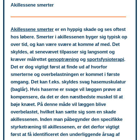
Akillessene smerter
Akillessene smerter
er en hyppig skade og ses oftest
hos løbere. Smerter i akillessenen byger sig typisk op
over tid, og kan være svære at komme af med. Det
skyldes, at senevævet tilpasser sig langsomt og
kræver målrettet
genoptræning
og
sportsfysioterapi
.
Det er dog vigtigt først at finde ud af hvorfor
smerterne og overbelastningen er kommet i første
omgang. Det kan f.eks. skyldes svag hasemuskulatur
(baglår). Hvis haserne er svage vil læggen prøve at
kompensere, da det er den næstbedste muskel til at
bøje knæet. På denne måde vil læggen blive
overbelastet, hvilket kan sætte sig som en skade
akillessenen. Inden man påbegynder den specifikke
styrketræning til akillessenen, er det derfor vigtigt
først at få identificeret den underliggende årsag af