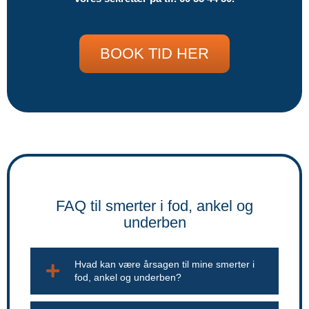
BOOK TID HER
FAQ til smerter i fod, ankel og
underben
Hvad kan være årsagen til mine smerter i
fod, ankel og underben?