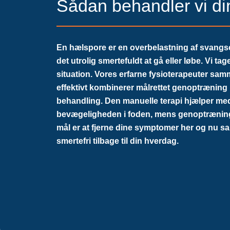
Sådan behandler vi d
En hælspore er en overbelastning af svang
det utrolig smertefuldt at gå eller løbe. Vi t
situation. Vores erfarne fysioterapeuter samm
effektivt kombinerer målrettet genoptræni
behandling. Den manuelle terapi hjælper med
bevægeligheden i foden, mens genoptræninge
mål er at fjerne dine symptomer her og nu sa
smertefri tilbage til din hverdag.