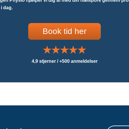
en Physio hjælper vi dig af med din hælspore gennem pro
i dag.
Book tid her
4,9 stjerner / +500 anmeldelser