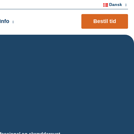
Dansk
Bestil tid
Info