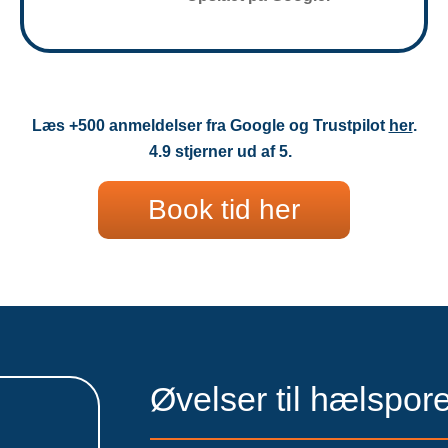
Læs +500 anmeldelser fra Google og Trustpilot
her
.
4.9 stjerner ud af 5.
Book tid her
Øvelser til hælspor