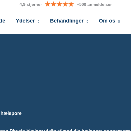
4,9 stjerner
+500 anmeldelser
de
Ydelser
Behandlinger
Om os
 hælspore